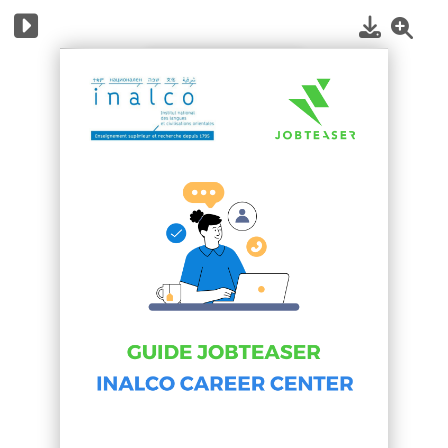
1
/
8